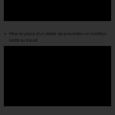
Mise en place d'un atelier de prévention en nutrition-
santé au travail