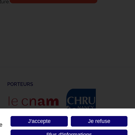
ture.
PORTEURS
J'accepte
Je refuse
de
Plus d'informations